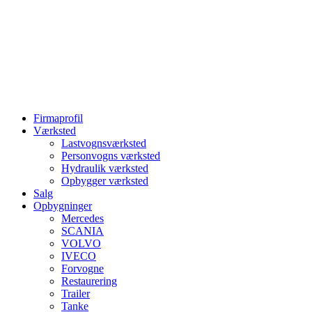
Firmaprofil
Værksted
Lastvognsværksted
Personvogns værksted
Hydraulik værksted
Opbygger værksted
Salg
Opbygninger
Mercedes
SCANIA
VOLVO
IVECO
Forvogne
Restaurering
Trailer
Tanke