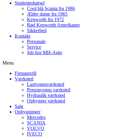
Studenterkørsel
Cool blå Scania fra 1986
Ældre dame fra 1965
Kenworth fra 1972
Rød Kenworth Amerikaner
Sikkerhed
Kontakt
Personale
Service
Job hos MH-Auto
Menu
Firmaprofil
Værksted
Lastvognsværksted
Personvogns værksted
Hydraulik værksted
Opbygger værksted
Salg
Opbygninger
Mercedes
SCANIA
VOLVO
IVECO