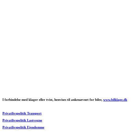
I forbindelse med klager eller tvist, henvises til ankenævnet for biler,
www.bilklage.dk
Privatlivspolitik Transport
Privatlivspolitik Lastvogne
Privatlivspolitik Ejendomme