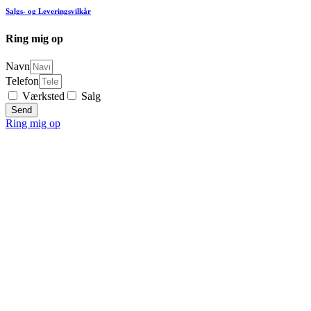
Salgs- og Leveringsvilkår
Ring mig op
Navn
Telefon
Værksted
Salg
Send
Ring mig op