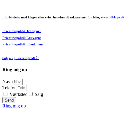
I forbindelse med klager eller tvist, henvises til ankenævnet for biler,
www.bilklage.dk
Privatlivspolitik Transport
Privatlivspolitik Lastvogne
Privatlivspolitik Ejendomme
Salgs- og Leveringsvilkår
Ring mig op
Navn
Telefon
Værksted
Salg
Send
Ring mig op