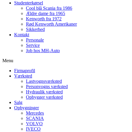
Studenterkørsel
Cool blå Scania fra 1986
Ældre dame fra 1965
Kenworth fra 1972
Rød Kenworth Amerikaner
Sikkerhed
Kontakt
Personale
Service
Job hos MH-Auto
Menu
Firmaprofil
Værksted
Lastvognsværksted
Personvogns værksted
Hydraulik værksted
Opbygger værksted
Salg
Opbygninger
Mercedes
SCANIA
VOLVO
IVECO