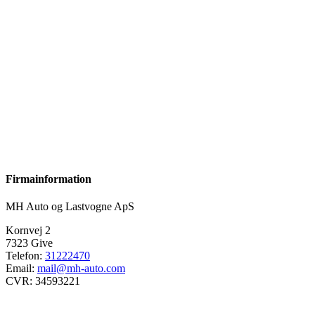
Firmainformation
MH Auto og Lastvogne ApS
Kornvej 2
7323 Give
Telefon:
31222470
Email:
mail@mh-auto.com
CVR: 34593221