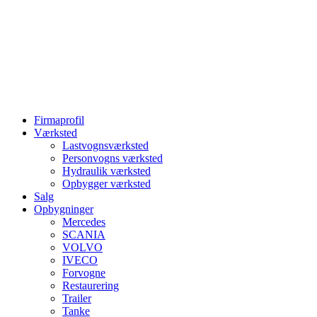
Firmaprofil
Værksted
Lastvognsværksted
Personvogns værksted
Hydraulik værksted
Opbygger værksted
Salg
Opbygninger
Mercedes
SCANIA
VOLVO
IVECO
Forvogne
Restaurering
Trailer
Tanke