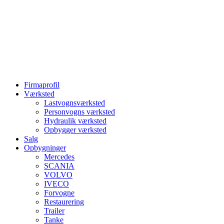
Firmaprofil
Værksted
Lastvognsværksted
Personvogns værksted
Hydraulik værksted
Opbygger værksted
Salg
Opbygninger
Mercedes
SCANIA
VOLVO
IVECO
Forvogne
Restaurering
Trailer
Tanke