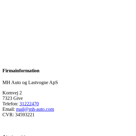
Firmainformation
MH Auto og Lastvogne ApS
Kornvej 2
7323 Give
Telefon:
31222470
Email:
mail@mh-auto.com
CVR: 34593221