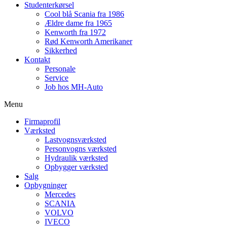
Studenterkørsel
Cool blå Scania fra 1986
Ældre dame fra 1965
Kenworth fra 1972
Rød Kenworth Amerikaner
Sikkerhed
Kontakt
Personale
Service
Job hos MH-Auto
Menu
Firmaprofil
Værksted
Lastvognsværksted
Personvogns værksted
Hydraulik værksted
Opbygger værksted
Salg
Opbygninger
Mercedes
SCANIA
VOLVO
IVECO