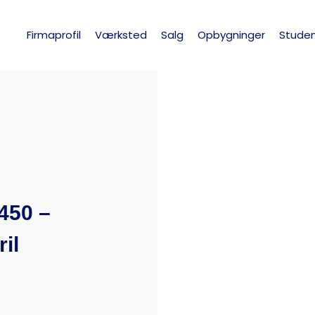
Firmaprofil
Værksted
Salg
Opbygninger
Studen
450 –
il