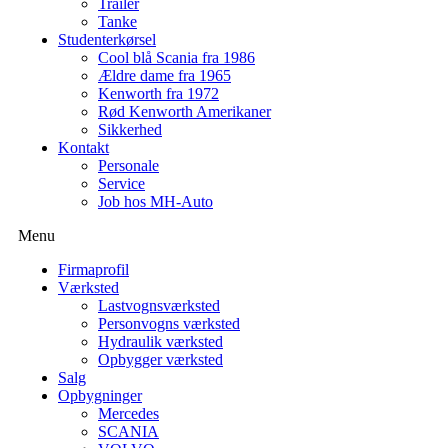
Trailer
Tanke
Studenterkørsel
Cool blå Scania fra 1986
Ældre dame fra 1965
Kenworth fra 1972
Rød Kenworth Amerikaner
Sikkerhed
Kontakt
Personale
Service
Job hos MH-Auto
Menu
Firmaprofil
Værksted
Lastvognsværksted
Personvogns værksted
Hydraulik værksted
Opbygger værksted
Salg
Opbygninger
Mercedes
SCANIA