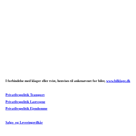
I forbindelse med klager eller tvist, henvises til ankenævnet for biler,
www.bilklage.dk
Privatlivspolitik Transport
Privatlivspolitik Lastvogne
Privatlivspolitik Ejendomme
Salgs- og Leveringsvilkår