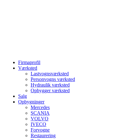
Firmaprofil
Værksted
Lastvognsværksted
Personvogns værksted
Hydraulik værksted
Opbygger værksted
Salg
Opbygninger
Mercedes
SCANIA
VOLVO
IVECO
Forvogne
Restaurering