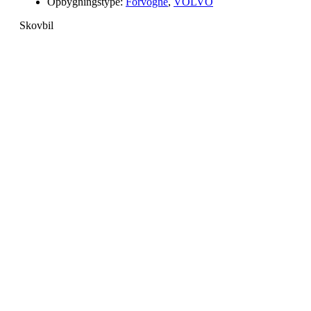
Opbygningstype:
Forvogne
,
VOLVO
Skovbil