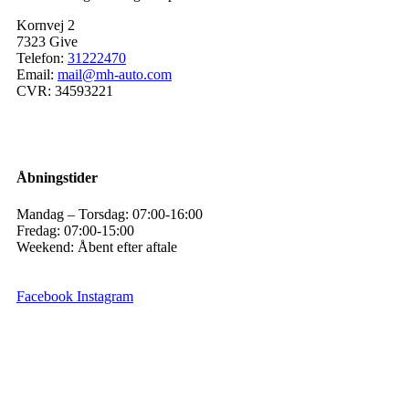
Kornvej 2
7323 Give
Telefon:
31222470
Email:
mail@mh-auto.com
CVR: 34593221
Åbningstider
Mandag – Torsdag: 07:00-16:00
Fredag: 07:00-15:00
Weekend: Åbent efter aftale
Facebook
Instagram