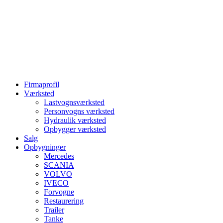
Firmaprofil
Værksted
Lastvognsværksted
Personvogns værksted
Hydraulik værksted
Opbygger værksted
Salg
Opbygninger
Mercedes
SCANIA
VOLVO
IVECO
Forvogne
Restaurering
Trailer
Tanke