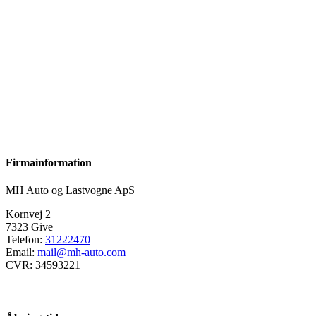
Firmainformation
MH Auto og Lastvogne ApS
Kornvej 2
7323 Give
Telefon:
31222470
Email:
mail@mh-auto.com
CVR: 34593221