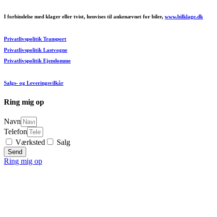
I forbindelse med klager eller tvist, henvises til ankenævnet for biler,
www.bilklage.dk
Privatlivspolitik Transport
Privatlivspolitik Lastvogne
Privatlivspolitik Ejendomme
Salgs- og Leveringsvilkår
Ring mig op
Navn
Telefon
Værksted
Salg
Send
Ring mig op