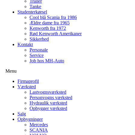
Trailer
Tanke
Studenterkørsel
Cool blå Scania fra 1986
Ældre dame fra 1965
Kenworth fra 1972
Rød Kenworth Amerikaner
Sikkerhed
Kontakt
Personale
Service
Job hos MH-Auto
Menu
Firmaprofil
Værksted
Lastvognsværksted
Personvogns værksted
Hydraulik værksted
Opbygger værksted
Salg
Opbygninger
Mercedes
SCANIA