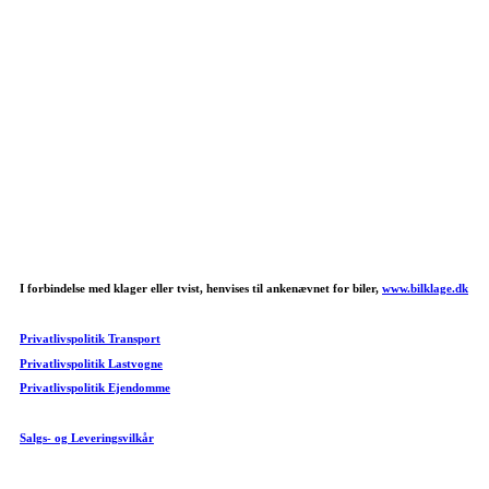
I forbindelse med klager eller tvist, henvises til ankenævnet for biler,
www.bilklage.dk
Privatlivspolitik Transport
Privatlivspolitik Lastvogne
Privatlivspolitik Ejendomme
Salgs- og Leveringsvilkår