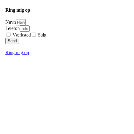
Ring mig op
Navn
Telefon
Værksted
Salg
Send
Ring mig op