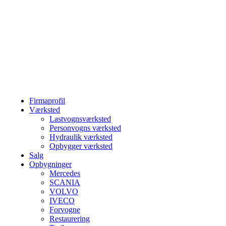
Firmaprofil
Værksted
Lastvognsværksted
Personvogns værksted
Hydraulik værksted
Opbygger værksted
Salg
Opbygninger
Mercedes
SCANIA
VOLVO
IVECO
Forvogne
Restaurering