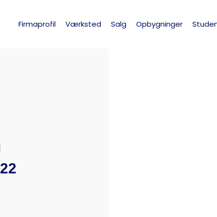
Firmaprofil
Værksted
Salg
Opbygninger
Studen
g
022