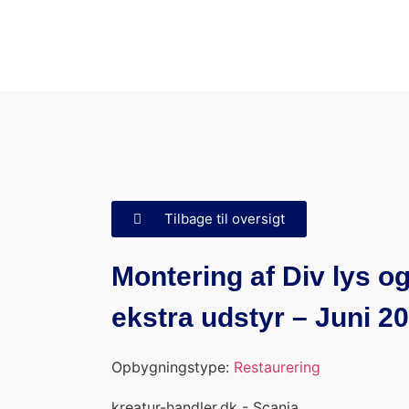
Tilbage til oversigt
Montering af Div lys o
ekstra udstyr – Juni 2
Opbygningstype:
Restaurering
kreatur-handler.dk - Scania